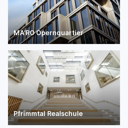
MA’RO Opernquartier
Pfrimmtal Realschule