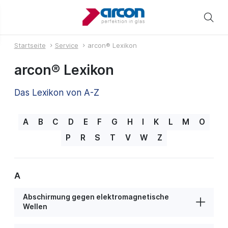
Startseite
Service
arcon® Lexikon
arcon® Lexikon
Das Lexikon von A-Z
A
B
C
D
E
F
G
H
I
K
L
M
O
P
R
S
T
V
W
Z
A
Abschirmung gegen elektromagnetische
Wellen