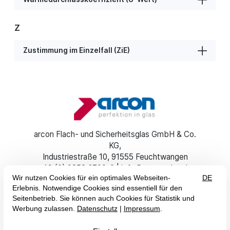
Z
Zustimmung im Einzelfall (ZiE)
arcon Flach- und Sicherheitsglas GmbH & Co.
KG
Industriestraße 10
91555 Feuchtwangen
+49 (0) 9852 6700-0
info@arcon-glas.de
DE
EN
Impressum
AGB
Datenschutz
Erklärung zur Barrierefreiheit

