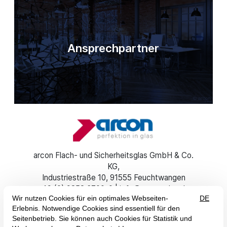
Ansprechpartner
arcon Flach- und Sicherheitsglas GmbH & Co.
KG
Industriestraße 10
91555 Feuchtwangen
+49 (0) 9852 6700-0
info@arcon-glas.de
DE
EN
Impressum
AGB
Datenschutz
Erklärung zur Barrierefreiheit