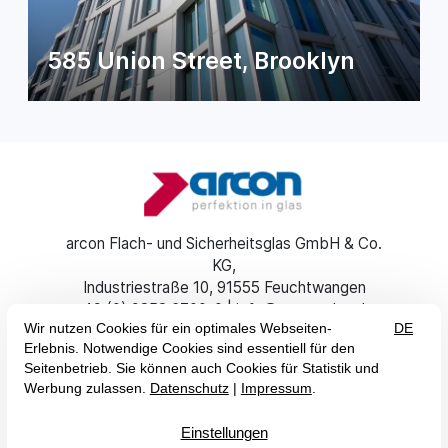
585 Union Street, Brooklyn
arcon Flach- und Sicherheitsglas GmbH & Co.
KG
Industriestraße 10
91555 Feuchtwangen
+49 (0) 9852 6700-0
info@arcon-glas.de
DE
EN
Impressum
AGB
Datenschutz
Erklärung zur Barrierefreiheit

