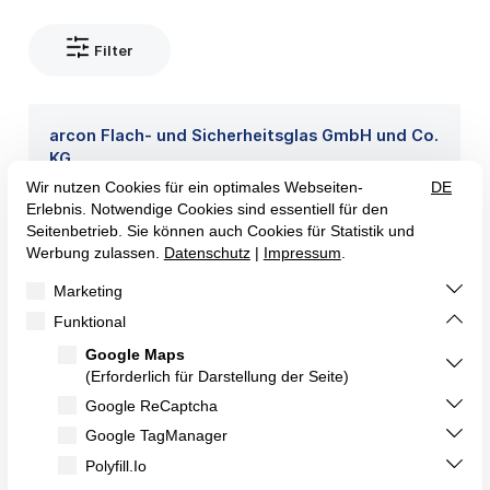
Filter
arcon Flach- und Sicherheitsglas GmbH und Co.
KG
Industriestraße 10
91555 Feuchtwangen
arcon Flach- und Sicherheitsglas GmbH und Co.
KG
Am Amselberg 4
07751 Bucha
arcon glass North America Inc.
157A 1st Street, Suite 311
NJ 07302 Jersey City