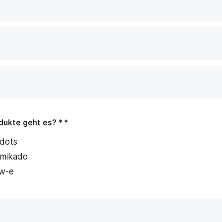
dukte geht es? *
dots
mikado
ow-e