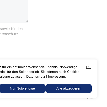
sowie für den
Datenschutz
 Co. KG
Industriestraße 10
91555 Feuchtwangen
+49 (0) 9852 6700-0
info@arcon-glas.de

Imprint
GTC
Data Protection
Accessibility Statement
