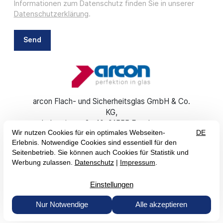
Informationen zum Datenschutz finden Sie in unserer
Datenschutzerklärung
.
Send
arcon Flach- und Sicherheitsglas GmbH & Co.
KG
Industriestraße 10
91555 Feuchtwangen
+49 (0) 9852 6700-0
info@arcon-glas.de
EN
DE
Imprint
GTC
Data Protection
Accessibility Statement


© 2026 arcon Flach- und Sicherheitsglas GmbH & Co. KG
— Site by
prointernet